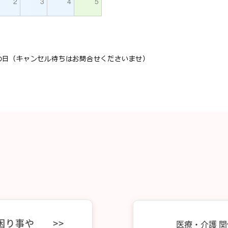
2
3
4
5
の日（キャンセル待ちはお問合せくださいませ）
困り事や
>>
医療・介護 