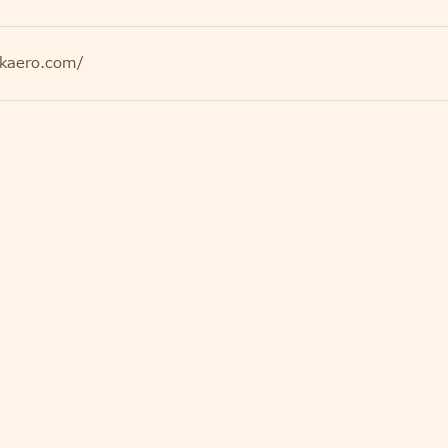
ekaero.com/
」「銀行」「LINE
済方法です。請求書は、
行から14日以内にお
プロテクションズ
の後