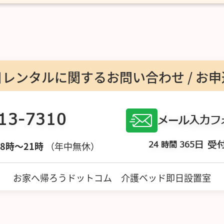
日レンタルに関する
お問い合わせ / お
13-7310
メール入力フ
日 受
24 時間 365
 8時〜21時
（年中無休）
お家へ帰ろうドットコム
介護ベッド即日設置室