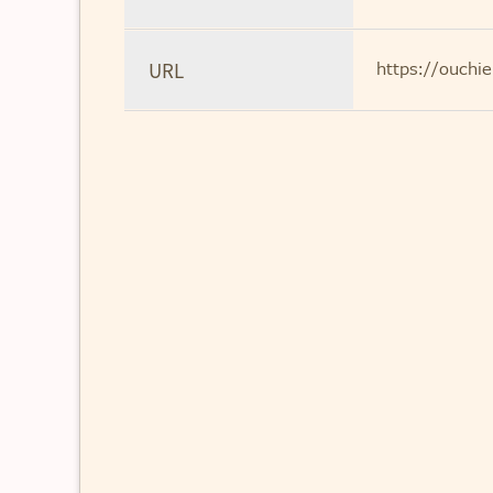
URL
https://ouchi
閉じる
○
このお支払方法の詳細
サービス提供後、「コンビニ」「郵便局
Pay」で後払いできる安心・簡単な決
サービス提供後に郵送されますので、発
支払いをお願いします。
○
ご注意
後払い手数料：
248
円
後払いのご注文には、
株式会社ネット